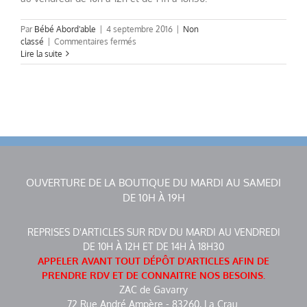
Par
Bébé Abord'able
|
4 septembre 2016
|
Non
sur
classé
|
Commentaires fermés
NOUVEAUX
Lire la suite
HORAIRES
2016
OUVERTURE DE LA BOUTIQUE DU MARDI AU SAMEDI
DE 10H À 19H
REPRISES D'ARTICLES SUR RDV DU MARDI AU VENDREDI
DE 10H À 12H ET DE 14H À 18H30
APPELER AVANT TOUT DÉPÔT D'ARTICLES AFIN DE
PRENDRE RDV ET DE CONNAITRE NOS BESOINS.
ZAC de Gavarry
72 Rue André Ampère - 83260, La Crau.