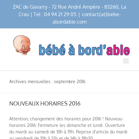
Passer
ZAC de Gavarry - 72 Rue André Ampère - 83260, La
au
Crau | Tel : 04 94 21 29 05
|
contact{at}bebe-
contenu
abordable.com
Archives mensuelles :
septembre 2016
NOUVEAUX HORAIRES 2016
Attention, changement des horaires pour 2016 ! Nouveau
horaires 2016: Fermeture les dimanche et lundi. Ouverture
du mardi au samedi de 10h à 19h. Reprise d'article du mardi
au vendredi de 10h à 12h et de 14h à 18h30.