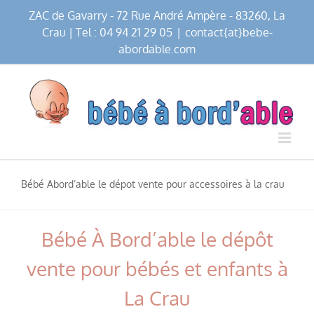
Passer
ZAC de Gavarry - 72 Rue André Ampère - 83260, La
au
Crau | Tel : 04 94 21 29 05
|
contact{at}bebe-
contenu
abordable.com
Bébé Abord’able le dépot vente pour accessoires à la crau
Bébé À Bord’able le dépôt
vente pour bébés et enfants à
La Crau